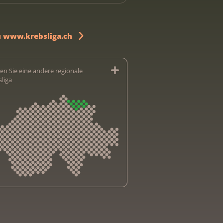
u www.krebsliga.ch
en Sie eine andere regionale
sliga
sliga Aargau
sliga beider Basel
sliga Bern