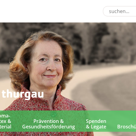
oma-
tex &
Prävention &
Spenden
erial
Gesundheitsförderung
& Legate
Brosch