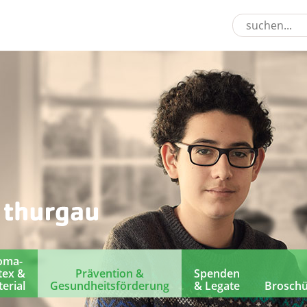
oma-
tex &
Prävention &
Spenden
erial
Gesundheitsförderung
& Legate
Brosch