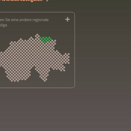
en Sie eine andere regionale
sliga
sliga Aargau
sliga beider Basel
sliga Bern
sliga Freiburg
e genevoise contre le cancer