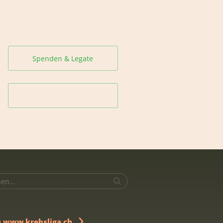
Spenden & Legate
u www.krebsliga.ch