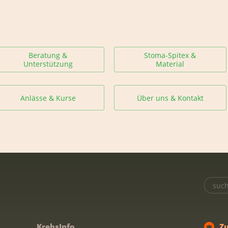
Beratung &
Stoma-Spitex &
Unterstützung
Material
Anlässe & Kurse
Über uns & Kontakt
KrebsInfo
Z