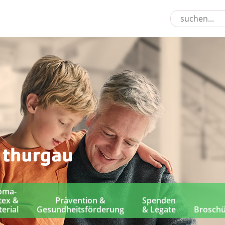
oma-
tex &
Prävention &
Spenden
erial
Gesundheitsförderung
& Legate
Brosch