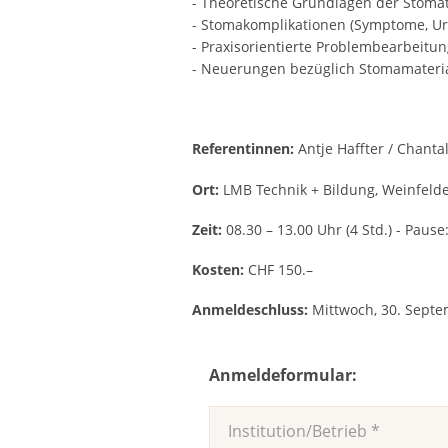
- Theoretische Grundlagen der Stoma
- Stomakomplikationen (Symptome, Ur
- Praxisorientierte Problembearbeitun
- Neuerungen bezüglich Stomamateria
Referentinnen:
Antje Haffter / Chant
Ort:
LMB Technik + Bildung, Weinfeld
Zeit:
08.30 – 13.00 Uhr (4 Std.) - Pause
Kosten:
CHF 150.–
Anmeldeschluss:
Mittwoch, 30. Sept
Anmeldeformular: