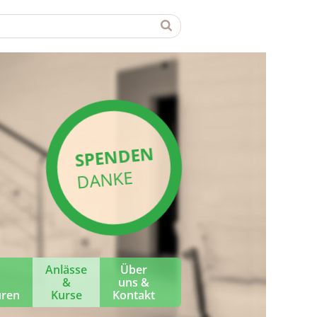
SPENDEN
DANKE
Anlässe
Über
&
uns &
üren
Kurse
Kontakt