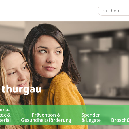
oma-
tex &
Prävention &
Spenden
erial
Gesundheitsförderung
& Legate
Brosch