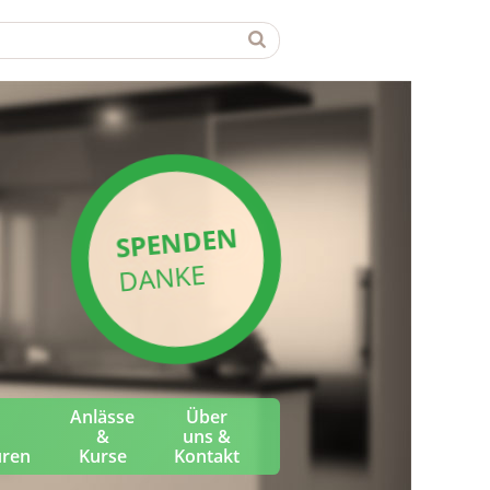
SPENDEN
DANKE
Anlässe
Über
&
uns &
üren
Kurse
Kontakt