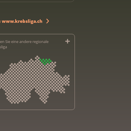
u www.krebsliga.ch
en Sie eine andere regionale
sliga
sliga Aargau
sliga beider Basel
sliga Bern