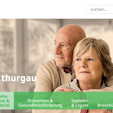
oma-
tex &
Prävention &
Spenden
erial
Gesundheitsförderung
& Legate
Brosch