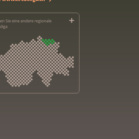
en Sie eine andere regionale
sliga
sliga Aargau
sliga beider Basel
sliga Bern
sliga Freiburg
e genevoise contre le cancer