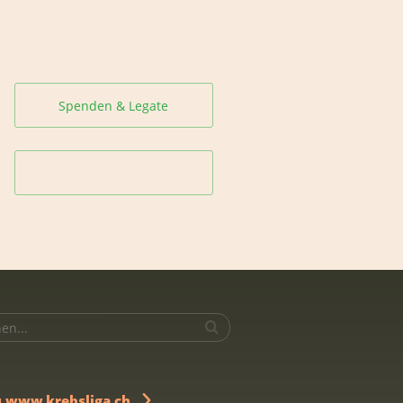
Spenden & Legate
u www.krebsliga.ch