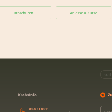
Broschüren
Anlässe & Kurse
KrebsInfo
Z
0800 11 88 11