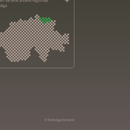
en Sie eine andere regionale
sliga
sliga Aargau
sliga beider Basel
sliga Bern
sliga Freiburg
e genevoise contre le cancer
bsliga Graubünden
© Krebsliga Schweiz
e jurassienne contre le cancer