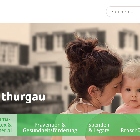
oma-
tex &
Prävention &
Spenden
erial
Gesundheitsförderung
& Legate
Brosch