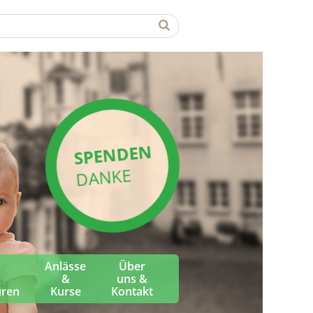
SPENDEN
DANKE
Anlässe
Über
&
uns &
üren
Kurse
Kontakt