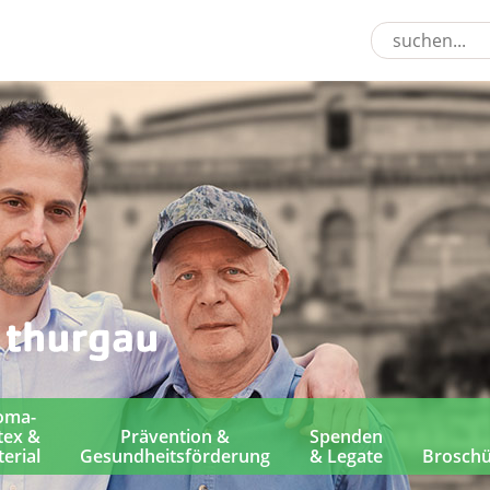
oma-
tex &
Prävention &
Spenden
erial
Gesundheitsförderung
& Legate
Brosch