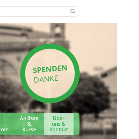
SPENDEN
DANKE
Anlässe
Über
&
uns &
üren
Kurse
Kontakt