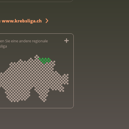
u www.krebsliga.ch
en Sie eine andere regionale
sliga
sliga Aargau
sliga beider Basel
sliga Bern