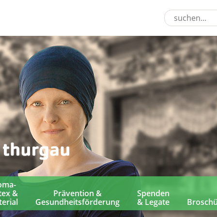
oma-
tex &
Prävention &
Spenden
erial
Gesundheitsförderung
& Legate
Brosch