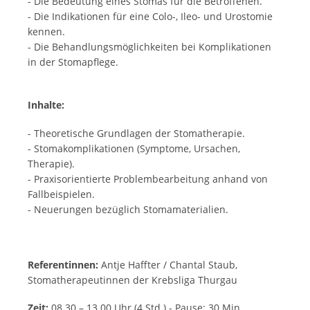
- Die Bedeutung eines Stomas für die Betroffenen.
- Die Indikationen für eine Colo-, Ileo- und Urostomie
kennen.
- Die Behandlungsmöglichkeiten bei Komplikationen
in der Stomapflege.
Inhalte:
- Theoretische Grundlagen der Stomatherapie.
- Stomakomplikationen (Symptome, Ursachen,
Therapie).
- Praxisorientierte Problembearbeitung anhand von
Fallbeispielen.
- Neuerungen bezüglich Stomamaterialien.
Referentinnen:
Antje Haffter / Chantal Staub,
Stomatherapeutinnen der Krebsliga Thurgau
Zeit:
08.30 – 13.00 Uhr (4 Std.) - Pause: 30 Min.