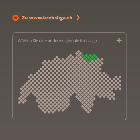
Zu www.krebsliga.ch
Wählen Sie eine andere regionale Krebsliga
Krebsliga Aargau
Krebsliga beider Basel